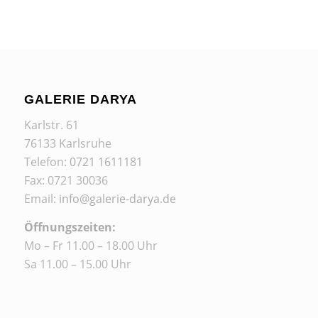
GALERIE DARYA
Karlstr. 61
76133 Karlsruhe
Telefon:
0721 1611181
Fax: 0721 30036
Email:
info@galerie-darya.de
Öffnungszeiten:
Mo – Fr 11.00 – 18.00 Uhr
Sa 11.00 – 15.00 Uhr